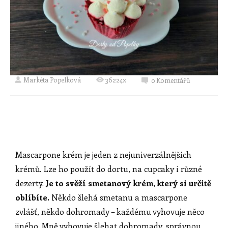
Markéta Popelková
36224x
0 Komentářů
Mascarpone krém je jeden z nejuniverzálnějších
krémů. Lze ho použít do dortu, na cupcaky i různé
dezerty.
Je to svěží smetanový krém, který si určitě
oblíbíte.
Někdo šlehá smetanu a mascarpone
zvlášť, někdo dohromady – každému vyhovuje něco
jiného. Mně vyhovuje šlehat dohromady, správnou