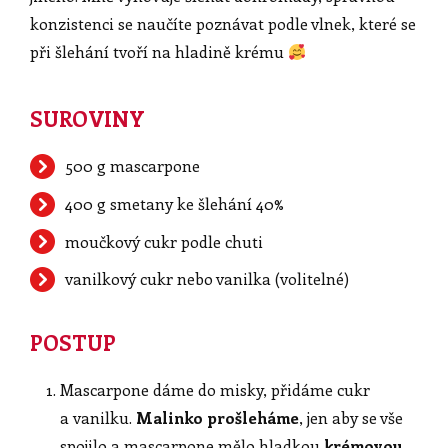
konzistenci se naučíte poznávat podle vlnek, které se
při šlehání tvoří na hladině krému
SUROVINY
500 g mascarpone
400 g smetany ke šlehání 40%
moučkový cukr podle chuti
vanilkový cukr nebo vanilka (volitelné)
POSTUP
Mascarpone dáme do misky, přidáme cukr
a vanilku.
Malinko prošleháme
, jen aby se vše
spojilo a mascarpone mělo hladkou
krémovou