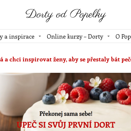
Dorty od Popelky
y a inspirace
Online kurzy – Dorty
O Pop
a chci inspirovat ženy, aby se přestaly bát peč