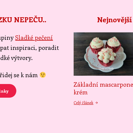
ZKU NEPEČU..
Nejnovější
kupiny
Sladké pečení
pat inspiraci, poradit
adké výtvory.
přidej se k nám
Základní mascarpon
krém
inky
Celý článek