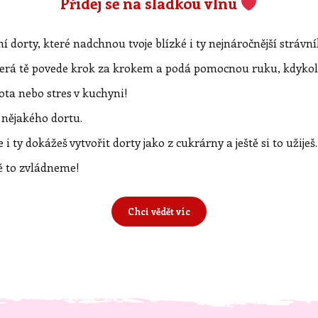
Přidej se na sladkou vlnu
 dorty, které nadchnou tvoje blízké i ty nejnáročnější strávn
erá tě povede krok za krokem a podá pomocnou ruku, kdykol
tota nebo stres v kuchyni!
 nějakého dortu.
 i ty dokážeš vytvořit dorty jako z cukrárny a ještě si to užiješ.
ě to zvládneme!
Chci vědět víc