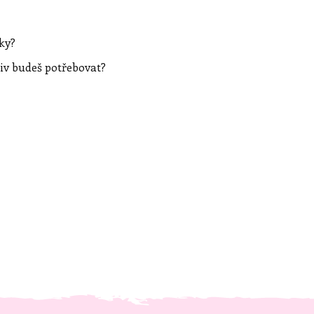
íky?
iv budeš potřebovat?