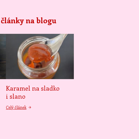
 články na blogu
e
Karamel na sladko
i slano
Celý článek