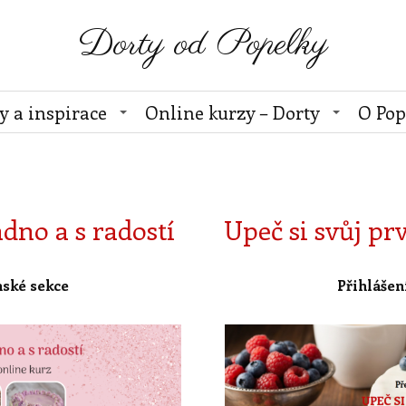
Dorty od Popelky
y a inspirace
Online kurzy – Dorty
O Pop
dno a s radostí
Upeč si svůj pr
nské sekce
Přihlášen