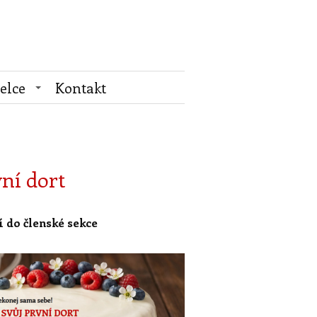
elce
Kontakt
vní dort
í do členské sekce