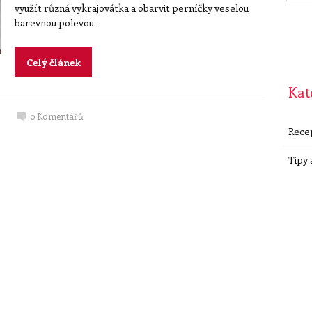
využít různá vykrajovátka a obarvit perníčky veselou
barevnou polevou.
Celý článek
Kat
0
Komentářů
Rece
Tipy 