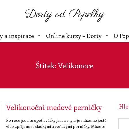
Dorty od Popelky
y a inspirace
Online kurzy – Dorty
O Pop
Štítek: Velikonoce
Velikonoční medové perníčky
Hle
Po roce jsou tu opět svátky jara a my si je můžeme ještě
více zpříjemnit sladkými a voňavými perníčky. Můžete