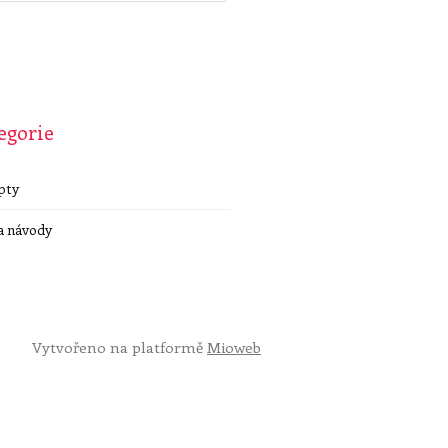
egorie
pty
a návody
Vytvořeno na platformě
Mioweb