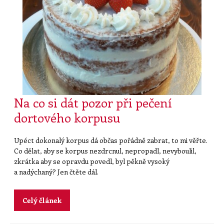
Na co si dát pozor při pečení
dortového korpusu
Upéct dokonalý korpus dá občas pořádně zabrat, to mi věřte.
Co dělat, aby se korpus nezdrcnul, nepropadl, nevyboulil,
zkrátka aby se opravdu povedl, byl pěkně vysoký
a nadýchaný? Jen čtěte dál.
Celý článek