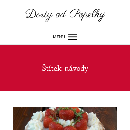
Dorty od Popelky
MENU
Štítek: návody