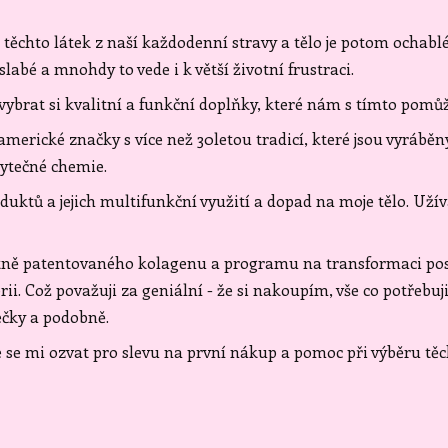
ěchto látek z naší každodenní stravy a tělo je potom ochablé
labé a mnohdy to vede i k větší životní frustraci.
 vybrat si kvalitní a funkční doplňky, které nám s tímto pomů
 americké značky s více než 30letou tradicí, které jsou vyráb
bytečné chemie.
uktů a jejich multifunkční využití a dopad na moje tělo. Užív
tně patentovaného kolagenu a programu na transformaci po
i. Což považuji za geniální - že si nakoupím, vše co potřebuj
ečky a podobně.
e se mi ozvat pro slevu na první nákup a pomoc při výběru tě