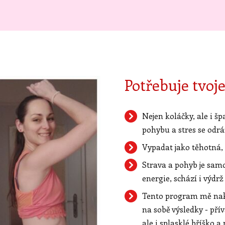
Potřebuje tvoje
Nejen koláčky, ale i š
pohybu a stres se odrá
Vypadat jako těhotná,
Strava a pohyb je samo
energie, schází i výdr
Tento program mě nako
na sobě výsledky - pří
ale i splasklé bříško a