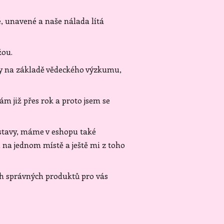
, unavené a naše nálada lítá
žou.
ěny na základě vědeckého výzkumu,
ám již přes rok a proto jsem se
stavy, máme v eshopu také
i na jednom místě a ještě mi z toho
ch správných produktů pro vás