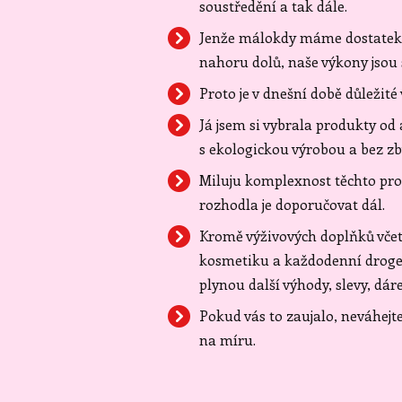
soustředění a tak dále.
Jenže málokdy máme dostatek t
nahoru dolů, naše výkony jsou s
Proto je v dnešní době důležité
Já jsem si vybrala produkty od
s ekologickou výrobou a bez z
Miluju komplexnost těchto prod
rozhodla je doporučovat dál.
Kromě výživových doplňků vče
kosmetiku a každodenní drogeri
plynou další výhody, slevy, dár
Pokud vás to zaujalo, neváhejt
na míru.