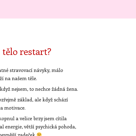
 tělo restart?
patné stravovací návyky, málo
ží na našem těle.
 když nejsem, to nechce žádná žena.
zřejmě základ, ale když schází
ž a motivace.
pnul a velice brzy jsem cítila
val energie, větší psychická pohoda,
 pevnější zadeček