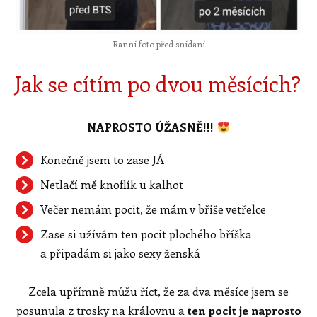
Ranní foto před snídaní
Jak se cítím po dvou měsících?
NAPROSTO ÚŽASNĚ!!!
Konečně jsem to zase JÁ
Netlačí mě knoflík u kalhot
Večer nemám pocit, že mám v břiše vetřelce
Zase si užívám ten pocit plochého bříška
a připadám si jako sexy ženská
Zcela upřímně můžu říct, že za dva měsíce jsem se
posunula z trosky na královnu a
ten pocit je naprosto