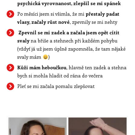
psychická vyrovnanost, zlepšil se mi spánek
Po měsíci jsem si všimla, že mi
přestaly padat
vlasy, začaly růst nové
, zpevnily se mi nehty
Zpevnil se mi zadek a začala jsem opět cítit
svaly
na břiše a stehnech při každém pohybu
(vždyť já už jsem úplně zapomněla, že tam nějaké
svaly mám
)
Kůži mám heboučkou
, hlavně ten zadek a stehna
bych si mohla hladit od rána do večera
Pleť se mi začala pomalu zlepšovat