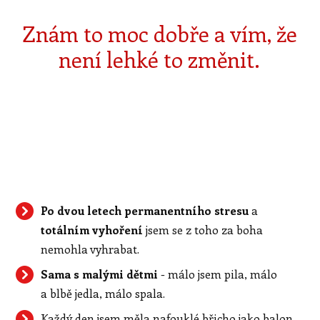
Znám to moc dobře a vím, že
není lehké to změnit.
Po dvou letech permanentního stresu
a
totálním vyhoření
jsem se z toho za boha
nemohla vyhrabat.
Sama s malými dětmi
- málo jsem pila, málo
a blbě jedla, málo spala.
Každý den jsem měla nafouklé břicho jako balon,