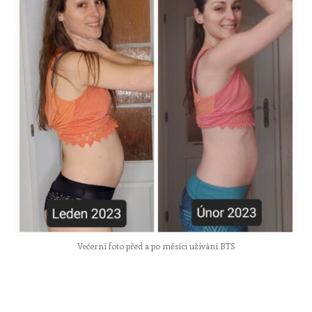
Večerní foto před a po měsíci užívání BTS