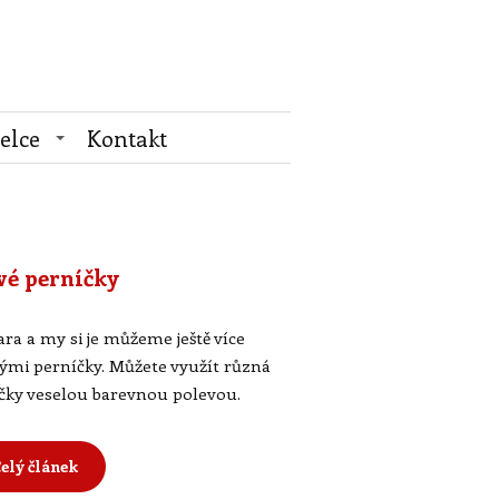
elce
Kontakt
vé perníčky
ara a my si je můžeme ještě více
ými perníčky. Můžete využít různá
íčky veselou barevnou polevou.
elý článek