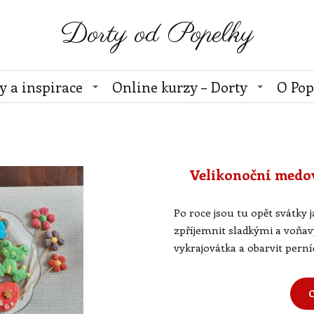
Dorty od Popelky
y a inspirace
Online kurzy – Dorty
O Pop
Velikonoční medo
Po roce jsou tu opět svátky j
zpříjemnit sladkými a voňav
vykrajovátka a obarvit pern
C