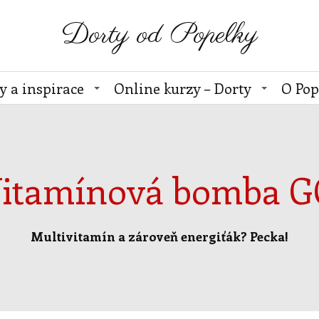
Dorty od Popelky
y a inspirace
Online kurzy – Dorty
O Pop
itamínová bomba 
Multivitamín a zároveň energiťák? Pecka!