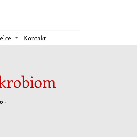
elce
Kontakt
ikrobiom
o -