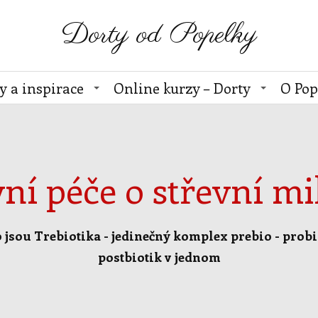
Dorty od Popelky
y a inspirace
Online kurzy – Dorty
O Pop
vní péče o střevní m
 jsou Trebiotika - jedinečný komplex prebio - probi
postbiotik v jednom