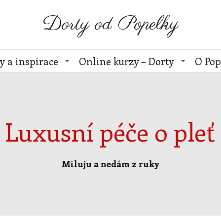
Dorty od Popelky
y a inspirace
Online kurzy – Dorty
O Pop
Luxusní péče o pleť
Miluju a nedám z ruky