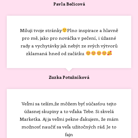
Pavla Bečicová
Miluji tvoje stránky
Plno inspirace a hlavně
pro mě, jako pro nováčka v pečení, i úžasné
rady a vychytávky jak nebýt ze svých výtvorů
zklamaná hned od začátku
Zuzka Potužníková
Veľmi sa teším,že môžem byť súčasťou tejto
úžasnej skupiny a to vďaka Tebe. Si skvelá
Marketka. Aj ja veľmi pekne ďakujem, že mám
možnosť naučiť sa veľa užitočných rád. Je to
fajn