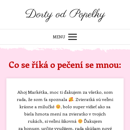
Dorty od Popelky
MENU
Co se říká o pečení se mnou:
Ahoj Markétka, moc ti ďakujem za všetko, som
rada, že som ťa spoznala
. Zvieratká sú veľmi
krásne a milučké
, bolo super vidieť ako sa
biela hmota mení na zvieratko v tvojich
rukách, si veľmi šikovná
Ďakujem
za bonusy, určite využijem, rada skúšam nové