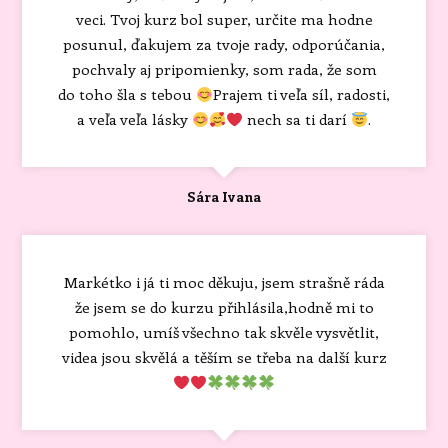
veci. Tvoj kurz bol super, určite ma hodne
posunul, ďakujem za tvoje rady, odporúčania,
pochvaly aj pripomienky, som rada, že som
do toho šla s tebou
Prajem ti veľa síl, radosti,
a veľa veľa lásky
nech sa ti darí
.
Sára Ivana
Markétko i já ti moc děkuju, jsem strašně ráda
že jsem se do kurzu přihlásila,hodně mi to
pomohlo, umíš všechno tak skvěle vysvětlit,
videa jsou skvělá a těším se třeba na další kurz