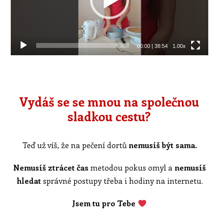
00:00
|
38:54
1.00x
Vydáš se se mnou na společnou
sladkou cestu?
Teď už víš, že na pečení dortů
nemusíš být sama.
Nemusíš ztrácet čas
metodou pokus omyl a
nemusíš
hledat
správné postupy třeba i hodiny na internetu.
Jsem tu pro Tebe